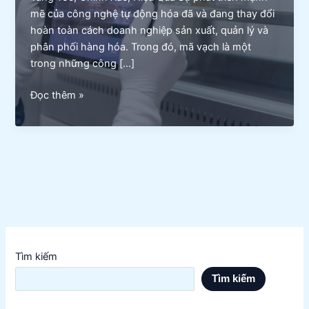
mẽ của công nghệ tự động hóa đã và đang thay đổi
hoàn toàn cách doanh nghiệp sản xuất, quản lý và
phân phối hàng hóa. Trong đó, mã vạch là một
trong những công […]
Ứng
Đọc thêm »
Dụng
Mã
Vạch
Trong
Ngành
Tự
Động
Hóa
Tìm kiếm
Tìm kiếm