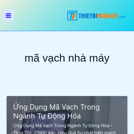
Nhảy
tới
nội
dung
mã vạch nhà máy
Ứng Dụng Mã Vạch Trong
Ngành Tự Động Hóa
Ứng Dụng Mã Vạch Trong Ngành Tự Động Hóa –
Tăng Tốc, Chính Xác, Hiệu Quả Sự phát triển mạnh