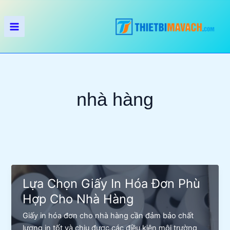
Nhảy
tới
nội
dung
nhà hàng
Lựa Chọn Giấy In Hóa Đơn Phù
Hợp Cho Nhà Hàng
Giấy in hóa đơn cho nhà hàng cần đảm bảo chất
lượng in tốt và chịu được các điều kiện môi trường