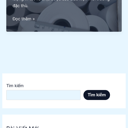
đặc thù.
Lựa
Đọc thêm »
Chọn
Giấy
In
Hóa
Đơn
Phù
Hợp
Cho
Nhà
Tìm kiếm
Hàng
Tìm kiếm