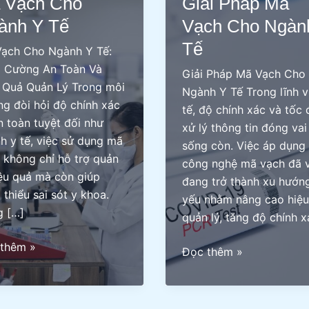
 Vạch Cho
Giải Pháp Mã
ành Y Tế
Vạch Cho Ngàn
Tế
ạch Cho Ngành Y Tế:
 Cường An Toàn Và
Giải Pháp Mã Vạch Cho
 Quả Quản Lý Trong môi
Ngành Y Tế Trong lĩnh v
ng đòi hỏi độ chính xác
tế, độ chính xác và tốc 
n toàn tuyệt đối như
xử lý thông tin đóng vai
h y tế, việc sử dụng mã
sống còn. Việc áp dụng
 không chỉ hỗ trợ quản
công nghệ mã vạch đã 
iệu quả mà còn giúp
đang trở thành xu hướng
 thiểu sai sót y khoa.
yếu nhằm nâng cao hiệu
 […]
quản lý, tăng độ chính x
thêm »
Giải
Đọc thêm »
Pháp
Mã
nh
Vạch