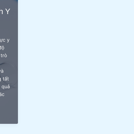
h Y
ực y
độ
 trò
và
 tất
 quả
ác