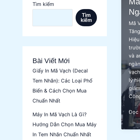
Mã
Tìm kiếm
Ng
Tìm
kiếm
Mã V
Tăng
Hiệu
trườ
và a
Bài Viết Mới
ngàn
Giấy In Mã Vạch (Decal
vạch
lý h
Tem Nhãn): Các Loại Phổ
giảm
Biến & Cách Chọn Mua
Công
Chuẩn Nhất
Mã
Đọc 
Máy In Mã Vạch Là Gì?
Vạch
Hướng Dẫn Chọn Mua Máy
Cho
In Tem Nhãn Chuẩn Nhất
Ngà