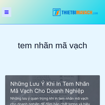
Nhảy
tới
nội
dung
tem nhãn mã vạch
Những Lưu Ý Khi In Tem Nhãn
Mã Vạch Cho Doanh Nghiệp
Những lưu ý quan trọng khi in tem nhãn mã vạch
cho doanh nghiệp để đảm bảo chất lượng và hiệu