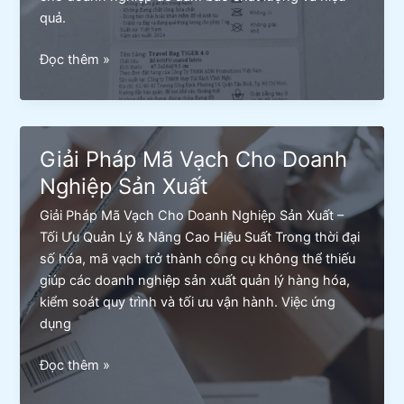
quả.
Những
Đọc thêm »
Lưu
Ý
Khi
In
Giải Pháp Mã Vạch Cho Doanh
Tem
Nghiệp Sản Xuất
Nhãn
Mã
Giải Pháp Mã Vạch Cho Doanh Nghiệp Sản Xuất –
Vạch
Tối Ưu Quản Lý & Nâng Cao Hiệu Suất Trong thời đại
Cho
số hóa, mã vạch trở thành công cụ không thể thiếu
Doanh
giúp các doanh nghiệp sản xuất quản lý hàng hóa,
Nghiệp
kiểm soát quy trình và tối ưu vận hành. Việc ứng
dụng
Giải
Đọc thêm »
Pháp