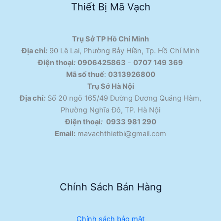
Thiết Bị Mã Vạch
Trụ Sở TP Hồ Chí Minh
Địa chỉ
:
90 Lê Lai, Phường Bảy Hiền, Tp. Hồ Chí Minh
Điện thoại
:
0906425863
-
0707 149 369
Mã số thuế
:
0313926800
Trụ Sở Hà Nội
Địa chỉ
:
Số 20 ngõ 165/49 Đường Dương Quảng Hàm,
Phường Nghĩa Đô, TP. Hà Nội
Điện thoại
:
0933 981 290
Email:
mavachthietbi@gmail.com
Chính Sách Bán Hàng
Chính sách bảo mật