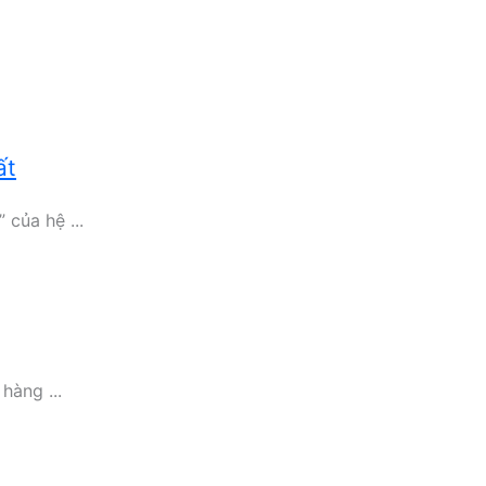
ất
của hệ ...
hàng ...