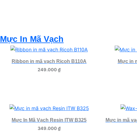
Mực In Mã Vạch
Ribbon in mã vạch Ricoh B110A
Mực in 
249.000
₫
Mực In Mã Vạch Resin ITW B325
Mực in mã v
349.000
₫