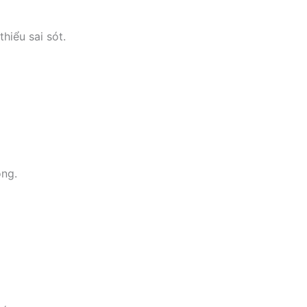
hiểu sai sót.
ông.