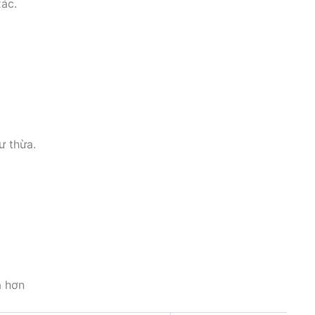
xác.
ư thừa.
ả hơn