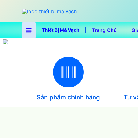
Nhảy
tới
nội
dung
Thiết Bị Mã Vạch
Trang Chủ
Gi
Sản phẩm chính hãng
Tư v