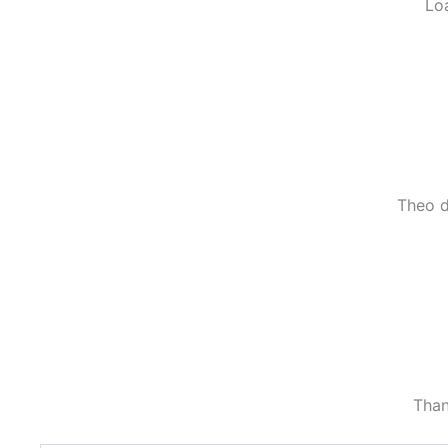
Loạ
Theo d
Than