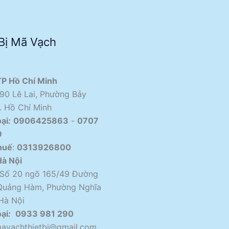
 Bị Mã Vạch
TP Hồ Chí Minh
90 Lê Lai, Phường Bảy
. Hồ Chí Minh
ại
:
0906425863
-
0707
9
huế
:
0313926800
Hà Nội
Số 20 ngõ 165/49 Đường
uảng Hàm, Phường Nghĩa
Hà Nội
ại
:
0933 981 290
avachthietbi@gmail.com