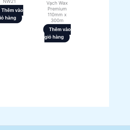
NW21
Vạch Wax
Premium
Thêm vào
110mm x
iỏ hàng
300m
Thêm vào
giỏ hàng