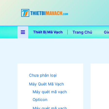
Nhảy
tới
nội
dung
Thiết Bị Mã Vạch
Trang Chủ
Gi
Chưa phân loại
Máy Quét Mã Vạch
Máy quét mã vạch
Opticon
Máy quét mã vạch