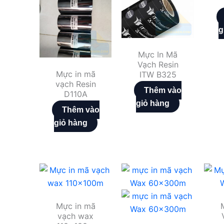
g
Mực In Mã
Vạch Resin
Mực in mã
ITW B325
vạch Resin
Thêm vào
D110A
giỏ hàng
Thêm vào
giỏ hàng
Mực in mã
vạch wax