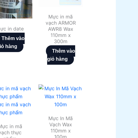
Mực in mã
vạch ARMOR
ực in date
AWR8 Wax
110mm x
Thêm vào
300m
iỏ hàng
Thêm vào
giỏ hàng
Mực In Mã
Vạch Wax
Mực in mã
110mm x
vạch thực
100m