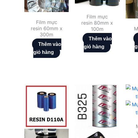
Film mực
Film mực
resin 80mm x
resin 60mm x
M
100m
300m
Thêm vào
Thêm vào
g
giỏ hàng
giỏ hàng