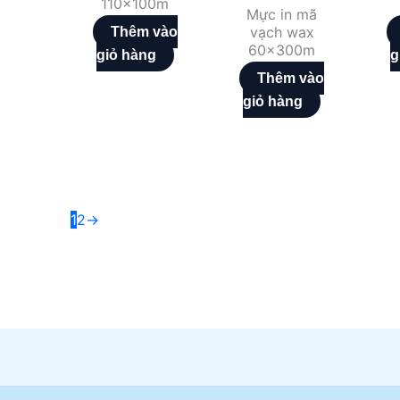
110x100m
Mực in mã
vạch wax
Thêm vào
60x300m
giỏ hàng
g
Thêm vào
giỏ hàng
1
2
→