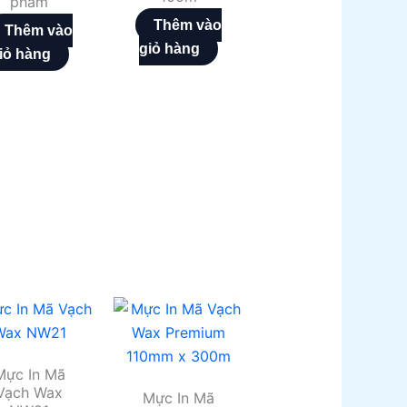
phẩm
Thêm vào
Thêm vào
giỏ hàng
iỏ hàng
Mực In Mã
Vạch Wax
Mực In Mã