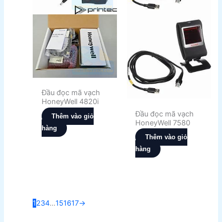
Đầu đọc mã vạch
HoneyWell 4820i
Đầu đọc mã vạch
Thêm vào giỏ
HoneyWell 7580
hàng
Thêm vào giỏ
hàng
1
2
3
4
…
15
16
17
→