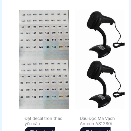
Đặt decal tròn theo
Đầu Đọc Mã Vạch
yêu cầu
Antech AS1280i