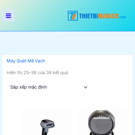
Nhảy
tới
nội
dung
Máy Quét Mã Vạch
Hiển thị 25–36 của 36 kết quả