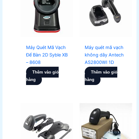
Máy Quét Mã Vạch
Máy quét mã vạch
Để Bàn 2D Syble XB
không dây Antech
– 8608
AS2800WI 1D
Thêm vào giỏ
Thêm vào giỏ
hàng
hàng