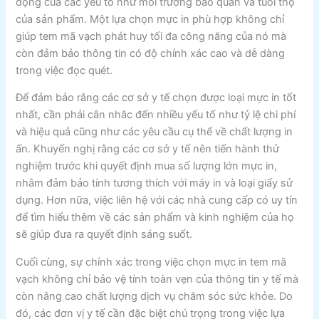
động của các yếu tố như môi trường bảo quản và tuổi thọ
của sản phẩm. Một lựa chọn mực in phù hợp không chỉ
giúp tem mã vạch phát huy tối đa công năng của nó mà
còn đảm bảo thông tin có độ chính xác cao và dễ dàng
trong việc đọc quét.
Để đảm bảo rằng các cơ sở y tế chọn được loại mực in tốt
nhất, cần phải cân nhắc đến nhiều yếu tố như tỷ lệ chi phí
và hiệu quả cũng như các yêu cầu cụ thể về chất lượng in
ấn. Khuyến nghị rằng các cơ sở y tế nên tiến hành thử
nghiệm trước khi quyết định mua số lượng lớn mực in,
nhằm đảm bảo tính tương thích với máy in và loại giấy sử
dụng. Hơn nữa, việc liên hệ với các nhà cung cấp có uy tín
để tìm hiểu thêm về các sản phẩm và kinh nghiệm của họ
sẽ giúp đưa ra quyết định sáng suốt.
Cuối cùng, sự chính xác trong việc chọn mực in tem mã
vạch không chỉ bảo vệ tính toàn vẹn của thông tin y tế mà
còn nâng cao chất lượng dịch vụ chăm sóc sức khỏe. Do
đó, các đơn vị y tế cần đặc biệt chú trọng trong việc lựa