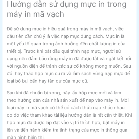
Hướng dẫn sử dụng mực in trong
máy in mã vạch
Để sử dụng mực in hiệu quả trong máy in mã vạch, việc
đầu tiên cần chú ý là việc nạp mực đúng cách. Mực in là
một yếu tố quan trọng ảnh hưởng đến chất lượng in của
thiết bị. Trước khi bắt đầu quá trình nạp mực, người sử
dụng nên đảm bảo rằng máy in đã được tắt và ngắt kết nối
với nguồn điện để tránh các sự cố không mong muốn. Sau
đó, hãy tháo hộp mực cũ ra và làm sạch vùng nạp mực để
loại bỏ bụi bẩn hay tàn dư của mực cũ.
Sau khi đã chuẩn bị xong, hãy lấy hộp mực mới và làm
theo hướng dẫn của nhà sản xuất để nạp vào máy in. Mỗi
loại máy in mã vạch có thể có cách thức nạp khác nhau,
do đó việc tham khảo tài liệu hướng dẫn là rất cần thiết. Khi
hộp mực đã được lắp đặt vào vị trí thích hợp, bật máy in
lên và tiến hành kiểm tra tình trạng của mực in thông qua
màn hình hiển thị.