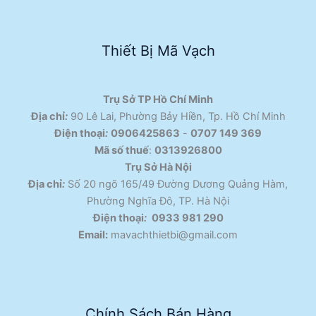
Thiết Bị Mã Vạch
Trụ Sở TP Hồ Chí Minh
Địa chỉ
:
90 Lê Lai, Phường Bảy Hiền, Tp. Hồ Chí Minh
Điện thoại
:
0906425863
-
0707 149 369
Mã số thuế
:
0313926800
Trụ Sở Hà Nội
Địa chỉ
:
Số 20 ngõ 165/49 Đường Dương Quảng Hàm,
Phường Nghĩa Đô, TP. Hà Nội
Điện thoại
:
0933 981 290
Email:
mavachthietbi@gmail.com
Chính Sách Bán Hàng