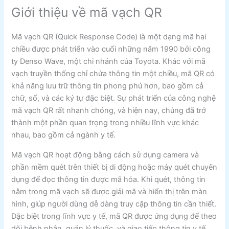
Giới thiệu về mã vạch QR
Mã vạch QR (Quick Response Code) là một dạng mã hai
chiều được phát triển vào cuối những năm 1990 bởi công
ty Denso Wave, một chi nhánh của Toyota. Khác với mã
vạch truyền thống chỉ chứa thông tin một chiều, mã QR có
khả năng lưu trữ thông tin phong phú hơn, bao gồm cả
chữ, số, và các ký tự đặc biệt. Sự phát triển của công nghệ
mã vạch QR rất nhanh chóng, và hiện nay, chúng đã trở
thành một phần quan trọng trong nhiều lĩnh vực khác
nhau, bao gồm cả ngành y tế.
Mã vạch QR hoạt động bằng cách sử dụng camera và
phần mềm quét trên thiết bị di động hoặc máy quét chuyên
dụng để đọc thông tin được mã hóa. Khi quét, thông tin
nằm trong mã vạch sẽ được giải mã và hiển thị trên màn
hình, giúp người dùng dễ dàng truy cập thông tin cần thiết.
Đặc biệt trong lĩnh vực y tế, mã QR được ứng dụng để theo
dõi bệnh nhân, quản lý thuốc, và giao tiếp thông tin y tế