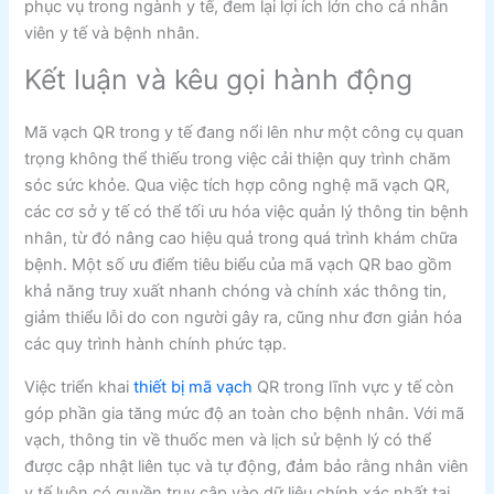
phục vụ trong ngành y tế, đem lại lợi ích lớn cho cả nhân
viên y tế và bệnh nhân.
Kết luận và kêu gọi hành động
Mã vạch QR trong y tế đang nổi lên như một công cụ quan
trọng không thể thiếu trong việc cải thiện quy trình chăm
sóc sức khỏe. Qua việc tích hợp công nghệ mã vạch QR,
các cơ sở y tế có thể tối ưu hóa việc quản lý thông tin bệnh
nhân, từ đó nâng cao hiệu quả trong quá trình khám chữa
bệnh. Một số ưu điểm tiêu biểu của mã vạch QR bao gồm
khả năng truy xuất nhanh chóng và chính xác thông tin,
giảm thiểu lỗi do con người gây ra, cũng như đơn giản hóa
các quy trình hành chính phức tạp.
Việc triển khai
thiết bị mã vạch
QR trong lĩnh vực y tế còn
góp phần gia tăng mức độ an toàn cho bệnh nhân. Với mã
vạch, thông tin về thuốc men và lịch sử bệnh lý có thể
được cập nhật liên tục và tự động, đảm bảo rằng nhân viên
y tế luôn có quyền truy cập vào dữ liệu chính xác nhất tại