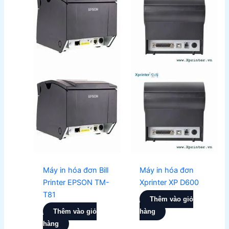
Máy in hóa đơn Bill
Máy in hóa đơn
Printer EPSON TM-
Xprinter XP D600
T81
Thêm vào giỏ
Thêm vào giỏ
hàng
hàng