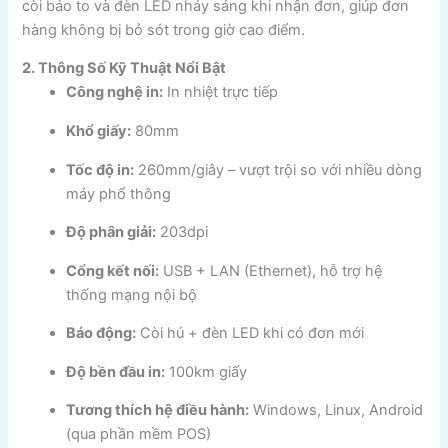
còi báo to và đèn LED nháy sáng khi nhận đơn, giúp đơn
hàng không bị bỏ sót trong giờ cao điểm.
2. Thông Số Kỹ Thuật Nổi Bật
Công nghệ in:
In nhiệt trực tiếp
Khổ giấy:
80mm
Tốc độ in:
260mm/giây – vượt trội so với nhiều dòng
máy phổ thông
Độ phân giải:
203dpi
Cổng kết nối:
USB + LAN (Ethernet), hỗ trợ hệ
thống mạng nội bộ
Báo động:
Còi hú + đèn LED khi có đơn mới
Độ bền đầu in:
100km giấy
Tương thích hệ điều hành:
Windows, Linux, Android
(qua phần mềm POS)