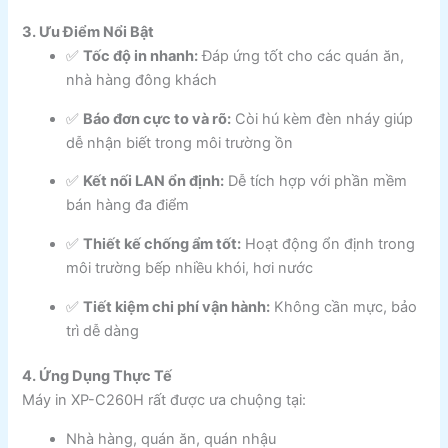
3. Ưu Điểm Nổi Bật
✅
Tốc độ in nhanh:
Đáp ứng tốt cho các quán ăn,
nhà hàng đông khách
✅
Báo đơn cực to và rõ:
Còi hú kèm đèn nháy giúp
dễ nhận biết trong môi trường ồn
✅
Kết nối LAN ổn định:
Dễ tích hợp với phần mềm
bán hàng đa điểm
✅
Thiết kế chống ẩm tốt:
Hoạt động ổn định trong
môi trường bếp nhiều khói, hơi nước
✅
Tiết kiệm chi phí vận hành:
Không cần mực, bảo
trì dễ dàng
4. Ứng Dụng Thực Tế
Máy in XP-C260H rất được ưa chuộng tại:
Nhà hàng, quán ăn, quán nhậu