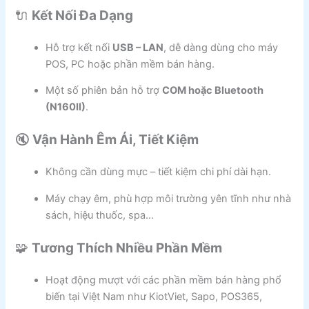
🔌
Kết Nối Đa Dạng
Hỗ trợ kết nối
USB – LAN
, dễ dàng dùng cho máy
POS, PC hoặc phần mềm bán hàng.
Một số phiên bản hỗ trợ
COM hoặc Bluetooth
(N160II)
.
🔇
Vận Hành Êm Ái, Tiết Kiệm
Không cần dùng mực – tiết kiệm chi phí dài hạn.
Máy chạy êm, phù hợp môi trường yên tĩnh như nhà
sách, hiệu thuốc, spa…
🧩
Tương Thích Nhiều Phần Mềm
Hoạt động mượt với các phần mềm bán hàng phổ
biến tại Việt Nam như KiotViet, Sapo, POS365,