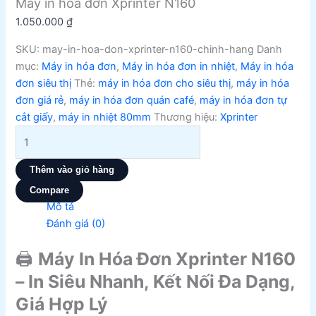
Máy in hoá đơn Xprinter N160
1.050.000
₫
SKU:
may-in-hoa-don-xprinter-n160-chinh-hang
Danh
mục:
Máy in hóa đơn
,
Máy in hóa đơn in nhiệt
,
Máy in hóa
đơn siêu thị
Thẻ:
máy in hóa đơn cho siêu thị
,
máy in hóa
đơn giá rẻ
,
máy in hóa đơn quán café
,
máy in hóa đơn tự
cắt giấy
,
máy in nhiệt 80mm
Thương hiệu:
Xprinter
Thêm vào giỏ hàng
Compare
Mô tả
Đánh giá (0)
🖨️
Máy In Hóa Đơn Xprinter N160
– In Siêu Nhanh, Kết Nối Đa Dạng,
Giá Hợp Lý