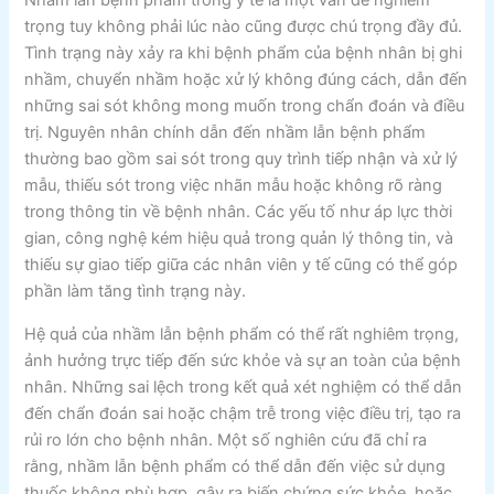
Nhầm lẫn bệnh phẩm trong y tế là một vấn đề nghiêm
trọng tuy không phải lúc nào cũng được chú trọng đầy đủ.
Tình trạng này xảy ra khi bệnh phẩm của bệnh nhân bị ghi
nhầm, chuyển nhầm hoặc xử lý không đúng cách, dẫn đến
những sai sót không mong muốn trong chẩn đoán và điều
trị. Nguyên nhân chính dẫn đến nhầm lẫn bệnh phẩm
thường bao gồm sai sót trong quy trình tiếp nhận và xử lý
mẫu, thiếu sót trong việc nhãn mẫu hoặc không rõ ràng
trong thông tin về bệnh nhân. Các yếu tố như áp lực thời
gian, công nghệ kém hiệu quả trong quản lý thông tin, và
thiếu sự giao tiếp giữa các nhân viên y tế cũng có thể góp
phần làm tăng tình trạng này.
Hệ quả của nhầm lẫn bệnh phẩm có thể rất nghiêm trọng,
ảnh hưởng trực tiếp đến sức khỏe và sự an toàn của bệnh
nhân. Những sai lệch trong kết quả xét nghiệm có thể dẫn
đến chẩn đoán sai hoặc chậm trễ trong việc điều trị, tạo ra
rủi ro lớn cho bệnh nhân. Một số nghiên cứu đã chỉ ra
rằng, nhầm lẫn bệnh phẩm có thể dẫn đến việc sử dụng
thuốc không phù hợp, gây ra biến chứng sức khỏe, hoặc