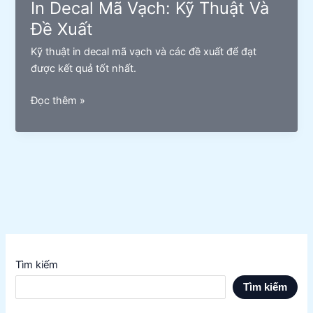
In Decal Mã Vạch: Kỹ Thuật Và
Điều
Đề Xuất
Bạn
Cần
Kỹ thuật in decal mã vạch và các đề xuất để đạt
Biết
được kết quả tốt nhất.
In
Đọc thêm »
Decal
Mã
Vạch:
Kỹ
Thuật
Và
Đề
Xuất
Tìm kiếm
Tìm kiếm