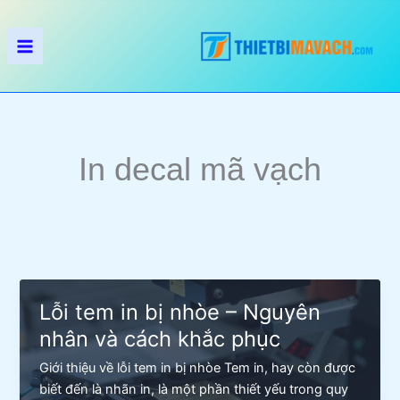
Nhảy
tới
nội
dung
In decal mã vạch
Lỗi tem in bị nhòe – Nguyên
nhân và cách khắc phục
Giới thiệu về lỗi tem in bị nhòe Tem in, hay còn được
biết đến là nhãn in, là một phần thiết yếu trong quy