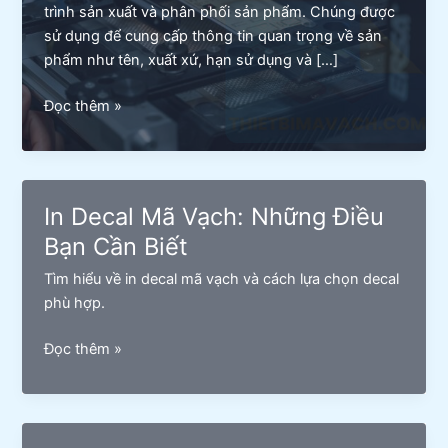
trình sản xuất và phân phối sản phẩm. Chúng được
sử dụng để cung cấp thông tin quan trọng về sản
phẩm như tên, xuất xứ, hạn sử dụng và […]
Lỗi
Đọc thêm »
tem
in
bị
nhòe
In Decal Mã Vạch: Những Điều
–
Bạn Cần Biết
Nguyên
nhân
Tìm hiểu về in decal mã vạch và cách lựa chọn decal
và
phù hợp.
cách
khắc
In
Đọc thêm »
phục
Decal
Mã
Vạch:
Những