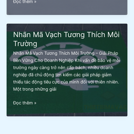
Nhãn
Đọc thêm »
Mã
Vạch
Cho
Ngành
Nhãn Mã Vạch Tương Thích Môi
Công
Trường
Nghiệp
Nặng
Nhãn Mã Vạch Tương Thích Môi Trường – Giải Pháp
Bền Vững Cho Doanh Nghiệp Khi vấn đề bảo vệ môi
trường ngày càng trở nên cấp bách, nhiều doanh
nghiệp đã chủ động tìm kiếm các giải pháp giảm
thiểu tác động tiêu cực của mình đối với thiên nhiên.
Một trong những giải
Nhãn
Đọc thêm »
Mã
Vạch
Tương
Thích