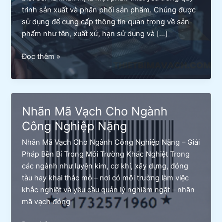
trình sản xuất và phân phối sản phẩm. Chúng được
sử dụng để cung cấp thông tin quan trọng về sản
phẩm như tên, xuất xứ, hạn sử dụng và […]
Lỗi
Đọc thêm »
tem
in
bị
nhòe
Nhãn Mã Vạch Cho Ngành
–
Công Nghiệp Nặng
Nguyên
nhân
Nhãn Mã Vạch Cho Ngành Công Nghiệp Nặng – Giải
và
Pháp Bền Bỉ Trong Môi Trường Khắc Nghiệt Trong
cách
các ngành như luyện kim, cơ khí, xây dựng, đóng
khắc
tàu hay khai thác mỏ – nơi có môi trường làm việc
phục
khắc nghiệt và yêu cầu quản lý nghiêm ngặt – nhãn
mã vạch đóng