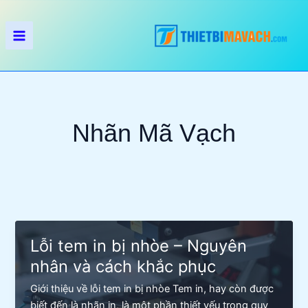
Nhảy
tới
nội
dung
Nhãn Mã Vạch
Lỗi tem in bị nhòe – Nguyên
nhân và cách khắc phục
Giới thiệu về lỗi tem in bị nhòe Tem in, hay còn được
biết đến là nhãn in, là một phần thiết yếu trong quy