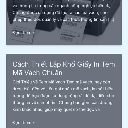
và thông tin trong các ngành công nghiệp hiện đại.
Chúng được sử dụng để tạo ra các mã vạch, cho
phép theo dõi, quản lý và xác thực thông tin sản […]
Hướng
Đọc thêm »
Dẫn
Cài
Đặt
Driver
Cách Thiết Lập Khổ Giấy In Tem
Cho
Mã Vạch Chuẩn
Máy
In
Giới Thiệu Về Tem Mã Vạch Tem mã vạch, hay còn
Mã
được biết đến với tên gọi nhãn mã vạch, là một biểu
Vạch
tượng đồ họa được sử dụng rộng rãi để đại diện cho
Chuẩn
thông tin về sản phẩm. Chúng bao gồm các đường
Nhất
kính khác nhau, giúp máy quét có thể đọc và
Cách
Đọc thêm »