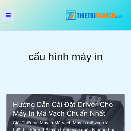
Nhảy
tới
nội
dung
cấu hình máy in
Hướng Dẫn Cài Đặt Driver Cho
Máy In Mã Vạch Chuẩn Nhất
Giới Thiệu Về Máy In Mã Vạch Máy in mã vạch là
thiết bị không thể thiếu trong việc quản lý hàng hóa