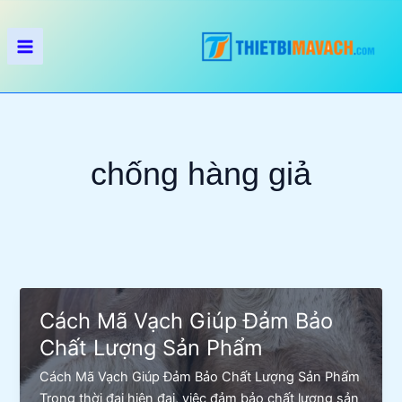
Nhảy
tới
nội
dung
chống hàng giả
Cách Mã Vạch Giúp Đảm Bảo
Chất Lượng Sản Phẩm
Cách Mã Vạch Giúp Đảm Bảo Chất Lượng Sản Phẩm
Trong thời đại hiện đại, việc đảm bảo chất lượng sản