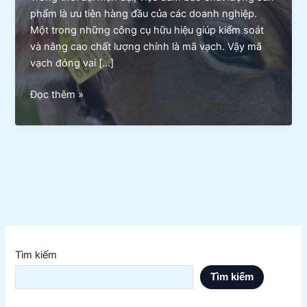
phẩm là ưu tiên hàng đầu của các doanh nghiệp.
Một trong những công cụ hữu hiệu giúp kiểm soát
và nâng cao chất lượng chính là mã vạch. Vậy mã
vạch đóng vai […]
Cách
Đọc thêm »
Mã
Vạch
Giúp
Đảm
Bảo
Chất
Lượng
Sản
Phẩm
Tìm kiếm
Tìm kiếm