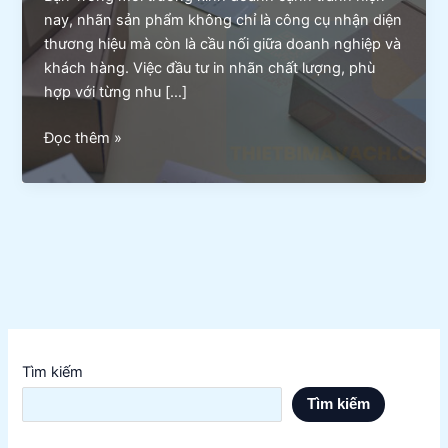
nay, nhãn sản phẩm không chỉ là công cụ nhận diện
thương hiệu mà còn là cầu nối giữa doanh nghiệp và
khách hàng. Việc đầu tư in nhãn chất lượng, phù
hợp với từng nhu […]
In
Đọc thêm »
Nhãn
Hiệu
Quả
Cho
Nhu
Cầu
Doanh
Nghiệp
Của
Tìm kiếm
Bạn
Tìm kiếm