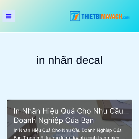
Nhảy
tới
nội
dung
in nhãn decal
In Nhãn Hiệu Quả Cho Nhu Cầu
Doanh Nghiệp Của Bạn
In Nhãn Hiệu Quả Cho Nhu Cầu Doanh Nghiệp Của
Bạn Trong môi trường kinh doanh cạnh tranh hiện