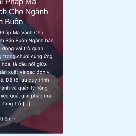
ải Pháp Mã
ch Cho Ngành
n Buôn
 Pháp Mã Vạch Cho
h Bán Buôn Ngành bán
 đóng vai trò quan
g trong chuỗi cung ứng
 hóa, là cầu nối giữa
sản xuất và các đơn vị
lẻ. Để tối ưu quy trình
hành và quản lý hàng
hiệu quả, giải pháp mã
 đang trở […]
thêm »
p