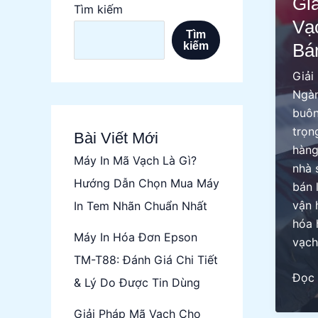
Gi
Tìm kiếm
Vạ
Tìm
kiếm
Bá
Giải
Ngàn
buôn
trọn
Bài Viết Mới
hàng
Máy In Mã Vạch Là Gì?
nhà 
Hướng Dẫn Chọn Mua Máy
bán 
vận 
In Tem Nhãn Chuẩn Nhất
hóa 
Máy In Hóa Đơn Epson
vạch
TM-T88: Đánh Giá Chi Tiết
Giải
Đọc 
& Lý Do Được Tin Dùng
Phá
Mã
Giải Pháp Mã Vạch Cho