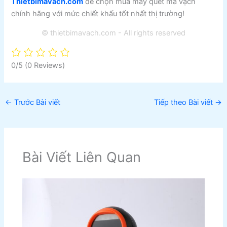
Thietbimavach.com
để chọn mua máy quét mã vạch
chính hãng với mức chiết khấu tốt nhất thị trường!
© thietbimavach.com - All rights reserved
0/5
(0 Reviews)
←
Trước Bài viết
Tiếp theo Bài viết
→
Bài Viết Liên Quan