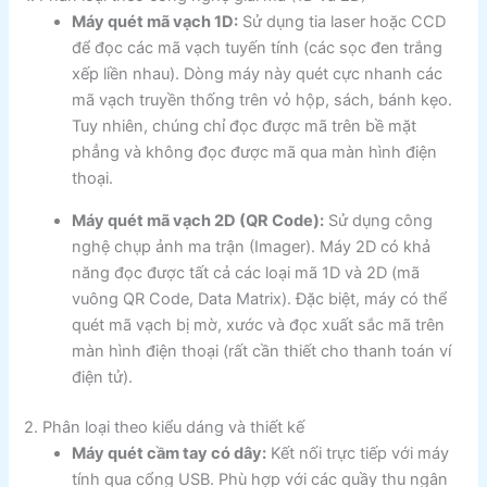
Máy quét mã vạch 1D:
Sử dụng tia laser hoặc CCD
để đọc các mã vạch tuyến tính (các sọc đen trắng
xếp liền nhau). Dòng máy này quét cực nhanh các
mã vạch truyền thống trên vỏ hộp, sách, bánh kẹo.
Tuy nhiên, chúng chỉ đọc được mã trên bề mặt
phẳng và không đọc được mã qua màn hình điện
thoại.
Máy quét mã vạch 2D (QR Code):
Sử dụng công
nghệ chụp ảnh ma trận (Imager). Máy 2D có khả
năng đọc được tất cả các loại mã 1D và 2D (mã
vuông QR Code, Data Matrix). Đặc biệt, máy có thể
quét mã vạch bị mờ, xước và đọc xuất sắc mã trên
màn hình điện thoại (rất cần thiết cho thanh toán ví
điện tử).
2. Phân loại theo kiểu dáng và thiết kế
Máy quét cầm tay có dây:
Kết nối trực tiếp với máy
tính qua cổng USB. Phù hợp với các quầy thu ngân