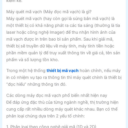
kiểm kê.
Máy quét mã vạch (Máy đọc mã vạch) là gì?
Máy quét mã vạch (hay còn gọi là súng bắn mã vạch) là
một thiết bị có khả năng phát ra các tia sáng (thường là tia
laser hoặc công nghệ Imager) để thu nhận hình ảnh của
mã vạch được in trên bao bì sản phẩm. Sau khi giải mã,
thiết bị sẽ truyền dữ liệu về máy tính, máy tính tiền hoặc
phần mềm quản lý để truy xuất thông tin về giá cả, tên sản
phẩm và số lượng tồn kho.
Trong một hệ thống
thiết bị mã vạch
hoàn chỉnh, nếu máy
in có nhiệm vụ tạo ra thông tin thì máy quét chính là thiết bị
“đọc hiểu” những thông tin đó.
Các dòng máy đọc mã vạch phổ biến nhất hiện nay
Để đáp ứng đặc thù của từng ngành nghề, thị trường hiện
cung cấp rất nhiều dòng máy quét khác nhau. Bạn có thể
phân loại chúng dựa trên 2 yếu tố chính:
1. Phân loại theo công nghệ giải mã (1D và 2D)