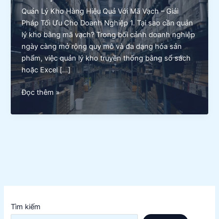
Quản Lý Kho Hàng Hiệu Quả Với Mã Vạch – Giải
Pháp Tối Ưu Cho Doanh Nghiệp 1. Tại sao cần quản
lý kho bằng mã vạch? Trong bối cảnh doanh nghiệp
ngày càng mở rộng quy mô và đa dạng hóa sản
phẩm, việc quản lý kho truyền thống bằng sổ sách
hoặc Excel […]
Quản
Đọc thêm »
lý
kho
hàng
hiệu
quả
với
mã
vạch
Tìm kiếm